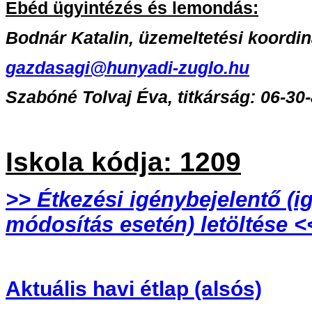
Ebéd ügyintézés és lemondás:
Bodnár Katalin, üzemeltetési koordin
gazdasagi@hunyadi-zuglo.hu
Szabóné Tolvaj Éva, titkárság: 06-30
Iskola kódja: 1209
>> Étkezési igénybejelentő (i
módosítás esetén) letöltése <
Aktuális havi étlap (alsós)