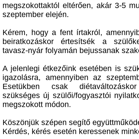
megszokottaktól eltérően, akár 3-5 mu
szeptember elején.
Kérem, hogy a fent írtakról, amenny
beiratkozáskor értesítsék a szülők
tavasz-nyár folyamán bejussanak szak
A jelenlegi étkezőink esetében is sz
igazolásra, amennyiben az szeptemb
Esetükben csak diétaváltozásko
szükséges új szülői/fogyasztói nyilatko
megszokott módon.
Köszönjük szépen segítő együttműköd
Kérdés, kérés esetén keressenek mink