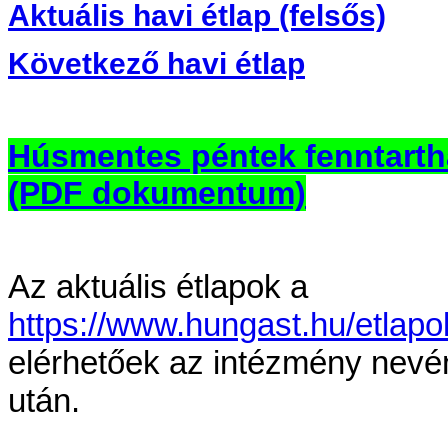
Aktuális havi étlap (felsős)
Következő havi étlap
Húsmentes péntek fenntarth
(PDF dokumentum)
Az aktuális étlapok a
https://www.hungast.hu/etlapo
elérhetőek az intézmény nevé
után.