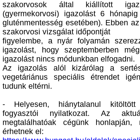
szakorvosok által kiállított iga
(gyermekorvosi) igazolást 6 hónapig
gluténmentesség esetében). Ebben az
szakorvosi vizsgálat időpontját
figyelembe, a nyár folyamán szerez
igazolást, hogy szeptemberben még
igazolást nincs módunkban elfogadni.
Az igazolás alól kizárólag a sert
vegetáriánus speciális étrendet igé
tudunk eltérni.
- Helyesen, hiánytalanul kitöltött
fogyasztói nyilatkozat. Az aktuá
megtalálhatóak cégünk honlapján, 
érhetnek el: