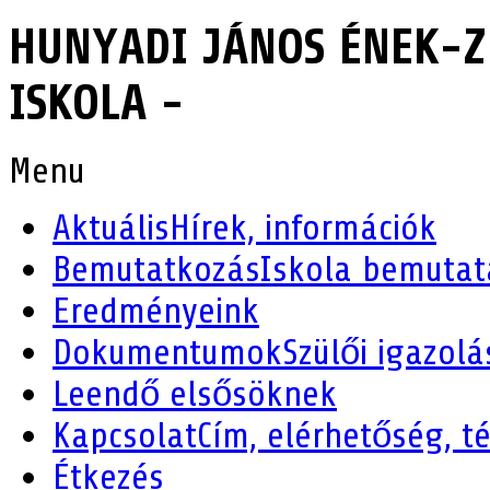
HUNYADI JÁNOS ÉNEK-Z
ISKOLA -
Menu
Aktuális
Hírek, információk
Bemutatkozás
Iskola bemutat
Eredményeink
Dokumentumok
Szülői igazolá
Leendő elsősöknek
Kapcsolat
Cím, elérhetőség, t
Étkezés