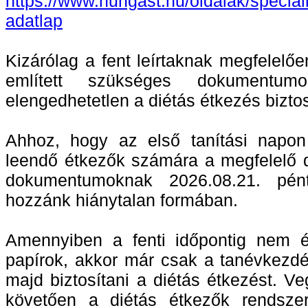
https://www.hungast.hu/oldalak
/specia
adatlap
Kizárólag a fent leírtaknak megfelelőe
említett szükséges dokumentum
elengedhetetlen a diétás étkezés bizto
Ahhoz, hogy az első tanítási napon 
leendő étkezők számára a megfelelő di
dokumentumoknak 2026.08.21. pént
hozzánk hiánytalan formában.
Amennyiben a fenti időpontig nem 
papírok, akkor már csak a tanévkezd
majd biztosítani a diétás étkezést. V
követően a diétás étkezők rendsze