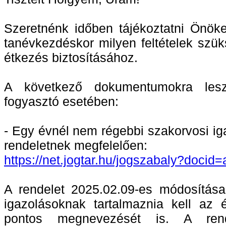
Szeretnénk időben tájékoztatni Önöke
tanévkezdéskor milyen feltételek szük
étkezés biztosításához.
A következő dokumentumokra les
fogyasztó esetében:
- Egy évnél nem régebbi szakorvosi i
rendeletnek megfelelően:
https://net.jogtar.hu/jogszaba
ly?docid
A rendelet 2025.02.09-es módosítása
igazolásoknak tartalmaznia kell az 
pontos megnevezését is. A ren