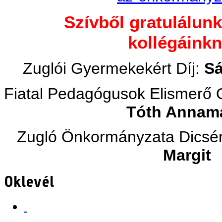
Szívből gratulálunk
kollégáinkn
Zuglói Gyermekekért Díj:
Sá
Fiatal Pedagógusok Elismerő 
Tóth Annamá
Zugló Önkormányzata Dicsér
Margit
Oklevél