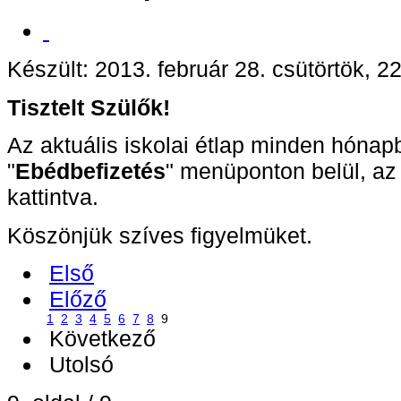
Készült: 2013. február 28. csütörtök, 2
Tisztelt Szülők!
Az aktuális iskolai étlap minden hónap
"
Ebédbefizetés
" menüponton belül, az 
kattintva.
Köszönjük szíves figyelmüket.
Első
Előző
1
2
3
4
5
6
7
8
9
Következő
Utolsó