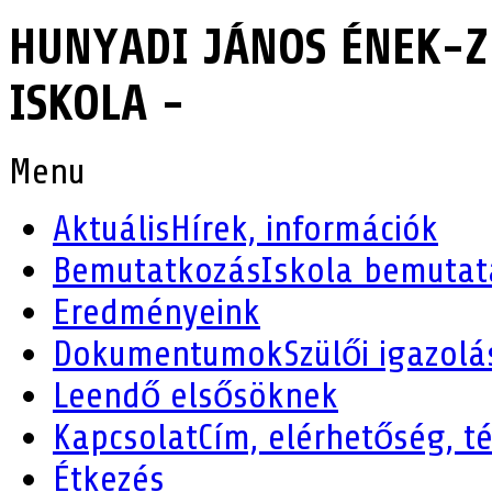
HUNYADI JÁNOS ÉNEK-Z
ISKOLA -
Menu
Aktuális
Hírek, információk
Bemutatkozás
Iskola bemutat
Eredményeink
Dokumentumok
Szülői igazolá
Leendő elsősöknek
Kapcsolat
Cím, elérhetőség, t
Étkezés