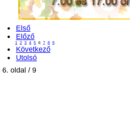
Első
Előző
1
2
3
4
5
6
7
8
9
Következő
Utolsó
6. oldal / 9