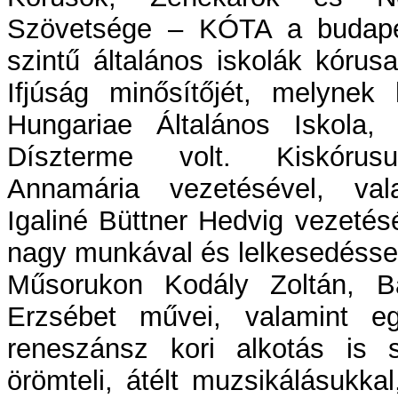
Szövetsége – KÓTA a budape
szintű általános iskolák kóru
Ifjúság minősítőjét, melynek
Hungariae Általános Iskola
Díszterme volt. Kiskórusu
Annamária vezetésével, val
Igaliné Büttner Hedvig vezeté
nagy munkával és lelkesedéssel 
Műsorukon Kodály Zoltán, B
Erzsébet művei, valamint e
reneszánsz kori alkotás is 
örömteli, átélt muzsikálásukka