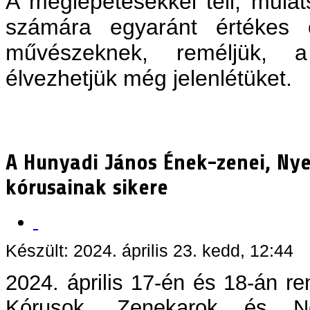
A meglepetésekkel teli, mulat
számára egyaránt értékes 
művészeknek, reméljük, 
élvezhetjük még jelenlétüket.
A Hunyadi János Ének-zenei, Nyel
kórusainak sikere
Készült: 2024. április 23. kedd, 12:44
2024. április 17-én és 18-án 
Kórusok, Zenekarok és Né