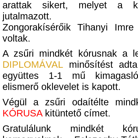
arattak sikert, melyet a k
jutalmazott.
Zongorakísérőik Tihanyi Imr
voltak.
A zsűri mindkét kórusnak a 
DIPLOMÁVAL
minősítést adta
együttes 1-1 mű kimagasló
elismerő oklevelet is kapott.
Végül a zsűri odaítélte min
KÓRUSA
kitüntető címet.
Gratulálunk mindkét k