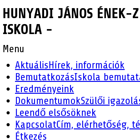
HUNYADI JÁNOS ÉNEK-Z
ISKOLA -
Menu
Aktuális
Hírek, információk
Bemutatkozás
Iskola bemutat
Eredményeink
Dokumentumok
Szülői igazolá
Leendő elsősöknek
Kapcsolat
Cím, elérhetőség, t
Étkezés