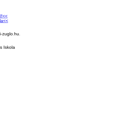
l!<<
la<<
-zuglo.hu.
s Iskola