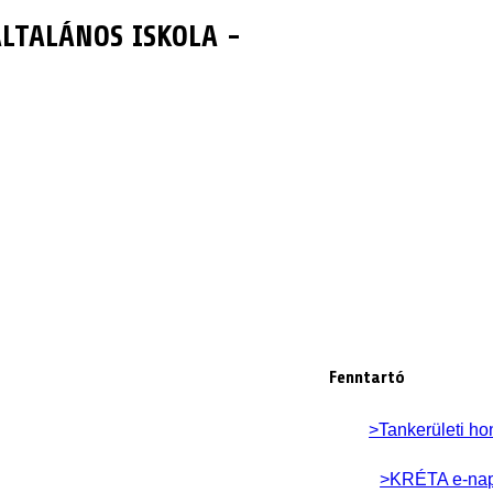
LTALÁNOS ISKOLA -
Fenntartó
>Tankerületi ho
>KRÉTA e-na