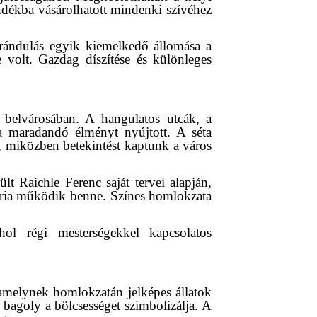
ándékba vásárolhatott mindenki szívéhez
irándulás egyik kiemelkedő állomása a
e volt. Gazdag díszítése és különleges
 belvárosában. A hangulatos utcák, a
ja maradandó élményt nyújtott. A séta
k, miközben betekintést kaptunk a város
lt Raichle Ferenc saját tervei alapján,
léria működik benne. Színes homlokzata
ol régi mesterségekkel kapcsolatos
 amelynek homlokzatán jelképes állatok
 bagoly a bölcsességet szimbolizálja. A