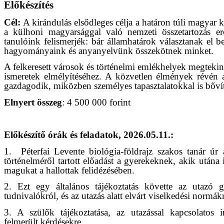
Előkészítés
Cél:
A kirándulás elsődleges célja a határon túli magyar 
a külhoni magyarsággal való nemzeti összetartozás er
tanulóink felismerjék: bár államhatárok választanak el 
hagyományaink és anyanyelvünk összekötnek minket.
A felkeresett városok és történelmi emlékhelyek megtekin
ismeretek elmélyítéséhez. A közvetlen élmények révén a
gazdagodik, miközben személyes tapasztalatokkal is bővít
Elnyert összeg
: 4 500 000 forint
Előkészítő órák és feladatok, 2026.05.11.:
1.
Péterfai Levente biológia-földrajz szakos tanár úr 
történelméről tartott előadást a gyerekeknek, akik utána 
magukat a hallottak felidézésében.
2. Ezt egy általános tájékoztatás követte az utazó 
tudnivalókról, és az utazás alatt elvárt viselkedési normákr
3. A szülők tájékoztatása, az utazással kapcsolatos 
felmerült kérdésekre.