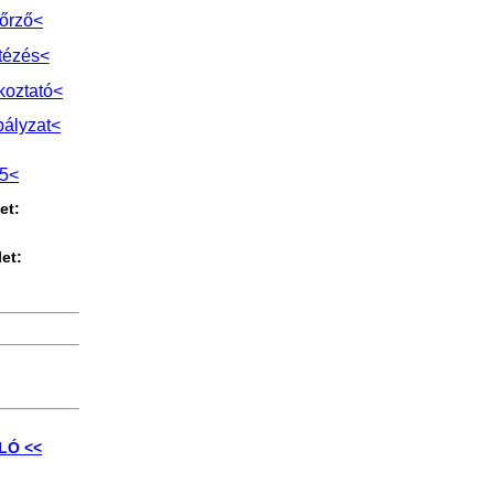
őrző<
tézés<
koztató<
bályzat<
l5<
et:
et:
0
LÓ <<