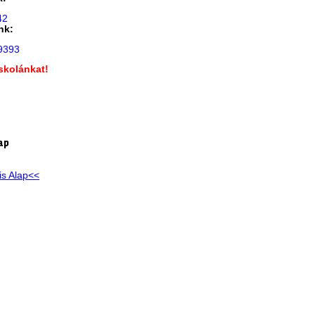
42
nk:
9393
skolánkat!
!
ap
is Alap<<