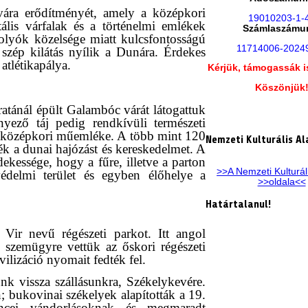
ára erődítményét, amely a középkori
19010203-1-
lis várfalak és a történelmi emlékek
Számlaszámu
olyók közelsége miatt kulcsfontosságú
11714006-2024
 szép kilátás nyílik a Dunára. Érdekes
 atlétikapálya.
Kérjük, támogassák i
Köszönjük
atánál épült Galambóc várát látogattuk
nyező táj pedig rendkívüli természeti
ebb középkori műemléke. A több mint 120
Nemzeti Kulturális Al
zték a dunai hajózást és kereskedelmet. A
ekessége, hogy a fűre, illetve a parton
>>A Nemzeti Kulturál
védelmi terület és egyben élőhelye a
>>oldala<<
Határtalanul!
Vir nevű régészeti parkot. Itt angol
 szemügyre vettük az őskori régészeti
ilizáció nyomait fedték fel.
nk vissza szállásunkra, Székelykevére.
; bukovinai székelyek alapították a 19.
ncei vándorlásoknak és megmaradt