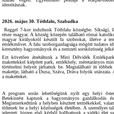
identitásnak.
2026. május 30. Tóthfalu, Szabadka
Reggel 7-kor indultunk Tóthfalu községbe. Síksági, f
része magyar. A község közepén található római katolik
magyar királyokról készült fa szobrokat, illetve a 
emlékművet. A falu szoborgazdagsága mögött tudatos iden
keresztény hagyományok és a nemzeti sorsközösség jelké
Ezt követően átsétáltunk a Mini Délvidék Emlékpark
makettekkel kiépített park, emlékhely, méretarányos mini
történelmi helyeit járhattuk be. Megtalálható itt több
makettje, látható a Duna, Száva, Dráva folyók utánzata.
a maketteket.
A program során lehetőségünk nyílt egy helyi őste
Betekintést kaptunk a hagyományos gazdálkodás és él
Megismerkedtünk a helyben készített termékekkel, valam
töltenek be a helyi közösségek életében. A személyes tal
jelentett, hiszen első kézből hallhattunk a vidéki élet s