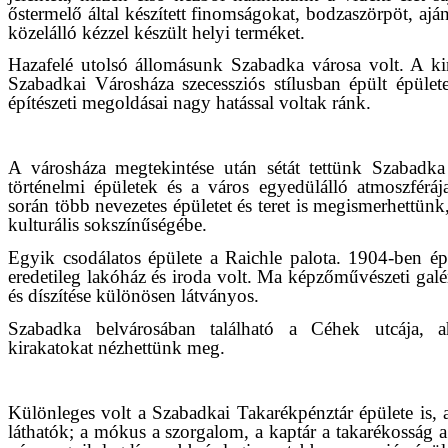
őstermelő által készített finomságokat, bodzaszörpöt, aj
közelálló kézzel készült helyi terméket.
Hazafelé utolsó állomásunk Szabadka városa volt. A k
Szabadkai Városháza szecessziós stílusban épült épület
építészeti megoldásai nagy hatással voltak ránk.
A városháza megtekintése után sétát tettünk Szabadka
történelmi épületek és a város egyedülálló atmoszférá
során több nevezetes épületet és teret is megismerhettün
kulturális sokszínűségébe.
Egyik csodálatos épülete a Raichle palota. 1904-ben épü
eredetileg lakóház és iroda volt. Ma képzőművészeti ga
és díszítése különösen látványos.
Szabadka belvárosában található a Céhek utcája, ah
kirakatokat nézhettünk meg.
Különleges volt a Szabadkai Takarékpénztár épülete is,
láthatók; a mókus a szorgalom, a kaptár a takarékosság a