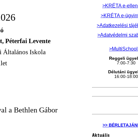
>KRÉTA e-ellen
2026
>KRÉTA e-ügyin
>Adatkezelési tájé
ló
>Adatvédelmi sza
t, Péterfai Levente
>MultiSchoo
 Általános Iskola
Reggeli ügyel
let
7:00-7:30
Délutáni ügyel
16:00-18:0
al a Bethlen Gábor
>> BÉRLETAJÁN
Aktuális