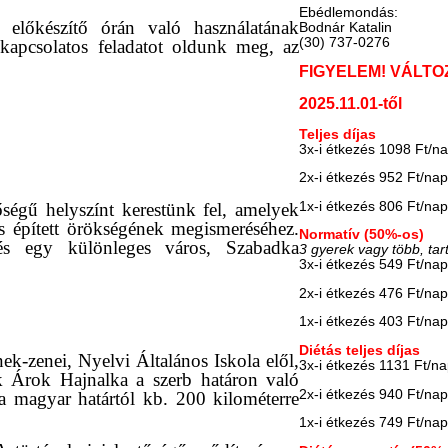
Ebédlemondás:
z előkészítő órán való használatának
Bodnár Katalin
(30) 737-0276
 kapcsolatos feladatot oldunk meg, az
FIGYELEM! VÁLTO
2025.11.01-től
Teljes díjas
3x-i étkezés 1098 Ft/n
2x-i étkezés 952 Ft/na
1x-i étkezés 806 Ft/na
őségű helyszínt kerestünk fel, amelyek
s épített örökségének megismeréséhez.
Normatív (50%-os)
és egy különleges város, Szabadka
3 gyerek vagy több, tar
3x-i étkezés 549 Ft/na
2x-i étkezés 476 Ft/na
1x-i étkezés 403 Ft/na
Diétás teljes díjas
k-zenei, Nyelvi Általános Iskola elől,
3x-i étkezés 1131 Ft/n
k Árok Hajnalka a szerb határon való
2x-i étkezés 940 Ft/na
 a magyar határtól kb. 200 kilométerre
1x-i étkezés 749 Ft/na