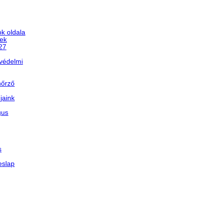
k oldala
ek
/27
védelmi
nőrző
jaink
gus
s
eslap