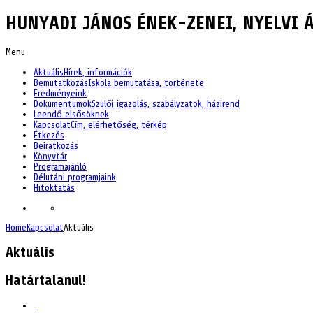
HUNYADI JÁNOS ÉNEK-ZENEI, NYELVI Á
Menu
Aktuális
Hírek, információk
Bemutatkozás
Iskola bemutatása, története
Eredményeink
Dokumentumok
Szülői igazolás, szabályzatok, házirend
Leendő elsősöknek
Kapcsolat
Cím, elérhetőség, térkép
Étkezés
Beiratkozás
Könyvtár
Programajánló
Délutáni programjaink
Hitoktatás
Home
Kapcsolat
Aktuális
Aktuális
Határtalanul!