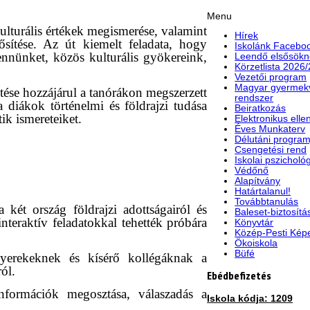
Menu
kulturális értékek megismerése, valamint
Hírek
ősítése. Az út kiemelt feladata, hogy
Iskolánk Faceboo
bennünket, közös kulturális gyökereink,
Leendő elsősökn
Körzetlista 2026
Vezetői program
Magyar gyermek
tése hozzájárul a tanórákon megszerzett
rendszer
 diákok történelmi és földrajzi tudása
Beiratkozás
ik ismereteiket.
Elektronikus elle
Éves Munkaterv
Délutáni program
Csengetési rend
Iskolai pszicholó
Védőnő
Alapítvány
Határtalanul!
Továbbtanulás
a két ország földrajzi adottságairól és
Baleset-biztosítá
interaktív feladatokkal tehették próbára
Könyvtár
Közép-Pesti Kép
Ökoiskola
Büfé
gyerekeknek és kísérő kollégáknak a
ól.
Ebédbefizetés
információk megosztása, válaszadás a
Iskola kódja: 1209