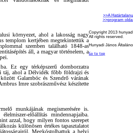
>>A Határtalanu
>>program olda
Copyright 2013 hunyadi
alusi környezet, ahol a lakosság nagy
All rights reserved.
us templom kertjében megtekintettük a
templommal szemben található 1848-as
Hunyadi János Általáno
titásépítés áll, a magyar történelem, a
Go to top
pei.
ba. Ez egy térképszerű domborzatra
 táj, ahol a Délvidék főbb földrajzi és
ek között Galambóc és Szendrő várának
 Ambrus Imre szobrászművész készítette
rmelő munkájának megismerésére is.
elmiszer-előállítás mindennapjaiba.
int azzal, hogy milyen fontos szerepet
álkozás különösen értékes tapasztalatot
ajátosságairól. Megkóstolhattuk a helyi