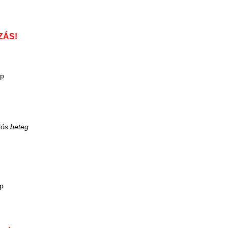
ZÁS!
ap
p
p
tós beteg
p
p
p
ap
p
p