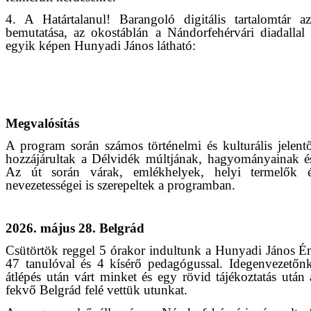
4. A Határtalanul! Barangoló digitális tartalomtár a
bemutatása, az okostáblán a Nándorfehérvári diadallal
egyik képen Hunyadi János látható:
Megvalósítás
A program során számos történelmi és kulturális jelent
hozzájárultak a Délvidék múltjának, hagyományainak é
Az út során várak, emlékhelyek, helyi termelők 
nevezetességei is szerepeltek a programban.
2026. május 28. Belgrád
Csütörtök reggel 5 órakor indultunk a Hunyadi János Éne
47 tanulóval és 4 kísérő pedagógussal. Idegenvezetőn
átlépés után várt minket és egy rövid tájékoztatás után
fekvő Belgrád felé vettük utunkat.