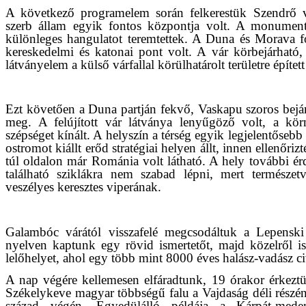
A következő programelem során felkerestük Szendrő v
szerb állam egyik fontos központja volt. A monumentá
különleges hangulatot teremtettek. A Duna és Morava f
kereskedelmi és katonai pont volt. A vár körbejárható,
látványelem a külső várfallal körülhatárolt területre épített
Ezt követően a Duna partján fekvő, Vaskapu szoros bejár
meg. A felújított vár látványa lenyűgöző volt, a kör
szépséget kínált. A helyszín a térség egyik legjelentős
ostromot kiállt erőd stratégiai helyen állt, innen ellenőri
túl oldalon már Románia volt látható. A hely további érd
található sziklákra nem szabad lépni, mert természet
veszélyes keresztes viperának.
Galambóc várától visszafelé megcsodáltuk a Lepenski 
nyelven kaptunk egy rövid ismertetőt, majd közelről is
lelőhelyet, ahol egy több mint 8000 éves halász-vadász civ
A nap végére kellemesen elfáradtunk, 19 órakor érkeztü
Székelykeve magyar többségű falu a Vajdaság déli részén
század végén. Egyedülálló példája a Kárpát-mede