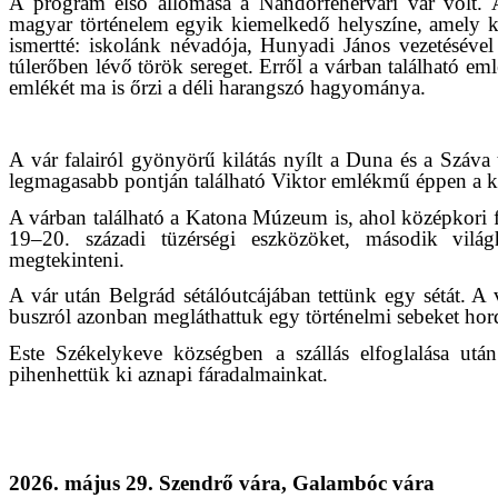
A program első állomása a Nándorfehérvári vár volt. 
magyar történelem egyik kiemelkedő helyszíne, amely k
ismertté: iskolánk névadója, Hunyadi János vezetéséve
túlerőben lévő török sereget. Erről a várban található 
emlékét ma is őrzi a déli harangszó hagyománya.
A vár falairól gyönyörű kilátás nyílt a Duna és a Száva
legmagasabb pontján található Viktor emlékmű éppen a ké
A várban található a Katona Múzeum is, ahol középkori 
19–20. századi tüzérségi eszközöket, második világh
megtekinteni.
A vár után Belgrád sétálóutcájában tettünk egy sétát. A v
buszról azonban megláthattuk egy történelmi sebeket hord
Este Székelykeve községben a szállás elfoglalása utá
pihenhettük ki aznapi fáradalmainkat.
2026. május 29. Szendrő vára, Galambóc vára