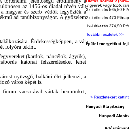
A történelmi jelentőségű erődítmény a
Diétás normatív (50%
ülönösen az 1456-os diadal révén vált
3 gyerek vagy több, tar
3x-i étkezés 565,50 Ft
l a magyar és szerb védők legyőzték a
emlékmű ad tanúbizonyságot. A győzelem
2x-i étkezés 470 Ft/na
1x-i étkezés 374,50 Ft
További részletek >>
 találkozására. Érdekességképpen, a vár
Épületenergetikai fej
t folyóra tekint.
fegyvereket (kardok, páncélok, ágyúk),
áborús katonai felszereléseket lehet
árost nyüzsgő, balkáni élet jellemzi, a
ozó város képét is.
n finom vacsorával vártak bennünket,
> Részletekért kattin
Hunyadi Alapítvány
Hunyadi Alapít
Adószámun