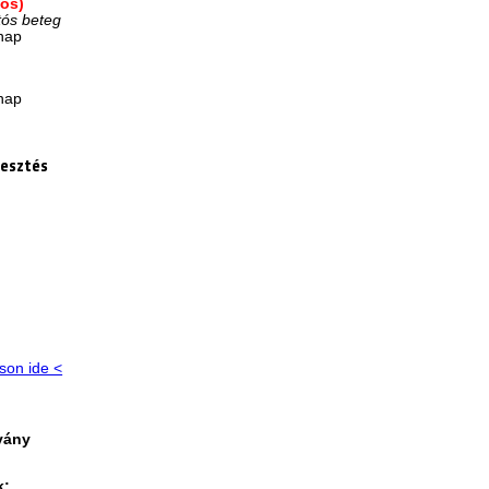
-os)
tós beteg
/nap
p
/nap
lesztés
tson ide <
vány
k: