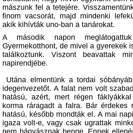
mászunk fel a tetejére. Visszamentünk
finom vacsorát, majd mindenki lefekü
akik kihívták uno-ban a tanárokat
A második napon meglátogatt
Gyermekotthont, de mivel a gyerekek i
találkoztunk. Viszont beavattak m
napirendjébe.
Utána elmentünk a tordai sóbányáb
idegenvezetőt. A falat nem volt szaba
hatású, azért, mert régen fáklyákkal 
korma ráragadt a falra. Bár érdekes
hatású, később mondták el. A mai napig
igaza volt-e, vagy csak ugrattak minke
nem bányásznak benne. Ennek ellenér