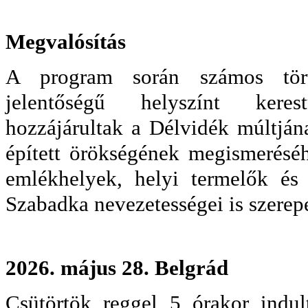
Megvalósítás
A program során számos tört
jelentőségű helyszínt kere
hozzájárultak a Délvidék múltjá
épített örökségének megismeréséh
emlékhelyek, helyi termelők és
Szabadka nevezetességei is szerep
2026. május 28. Belgrád
Csütörtök reggel 5 órakor indu