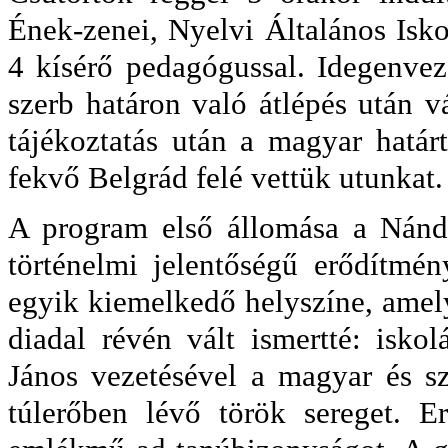
Ének-zenei, Nyelvi Általános Isko
4 kísérő pedagógussal. Idegenve
szerb határon való átlépés után v
tájékoztatás után a magyar határ
fekvő Belgrád felé vettük utunkat.
A program első állomása a Nándo
történelmi jelentőségű erődítmé
egyik kiemelkedő helyszíne, amel
diadal révén vált ismertté: isko
János vezetésével a magyar és s
túlerőben lévő török sereget. Er