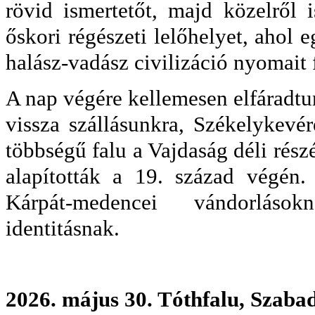
rövid ismertetőt, majd közelről 
őskori régészeti lelőhelyet, ahol
halász-vadász civilizáció nyomait f
A nap végére kellemesen elfáradtu
vissza szállásunkra, Székelykevé
többségű falu a Vajdaság déli rés
alapították a 19. század végén.
Kárpát-medencei vándorlás
identitásnak.
2026. május 30. Tóthfalu, Szaba