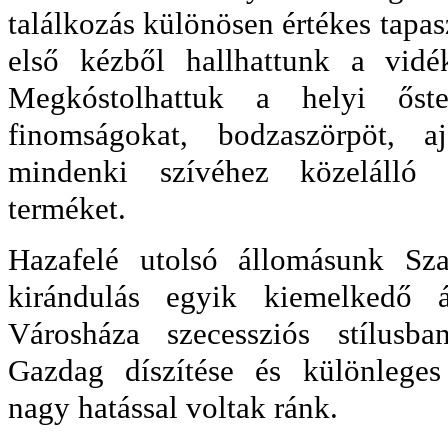
találkozás különösen értékes tapasz
első kézből hallhattunk a vidéki
Megkóstolhattuk a helyi őster
finomságokat, bodzaszörpöt, aj
mindenki szívéhez közelálló 
terméket.
Hazafelé utolsó állomásunk Sz
kirándulás egyik kiemelkedő 
Városháza szecessziós stílusba
Gazdag díszítése és különleges
nagy hatással voltak ránk.