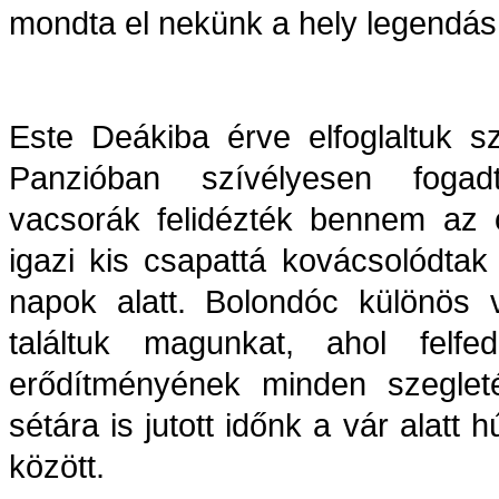
mondta el nekünk a hely legendás t
Este Deákiba érve elfoglaltuk s
Panzióban szívélyesen fogad
vacsorák felidézték bennem az o
igazi kis csapattá kovácsolódtak 
napok alatt. Bolondóc különös 
találtuk magunkat, ahol felf
erődítményének minden szeglet
sétára is jutott időnk a vár alatt
között.