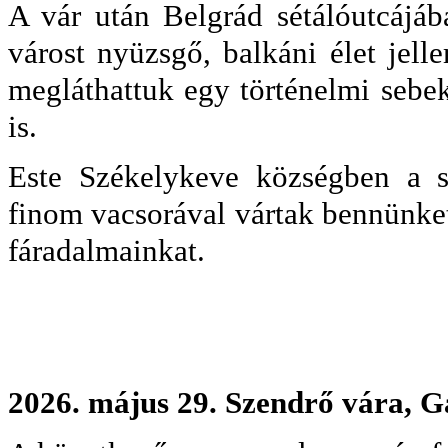
A vár után Belgrád sétálóutcájáb
várost nyüzsgő, balkáni élet jell
megláthattuk egy történelmi sebe
is.
Este Székelykeve községben a sz
finom vacsorával vártak bennünket
fáradalmainkat.
2026. május 29. Szendrő vára, 