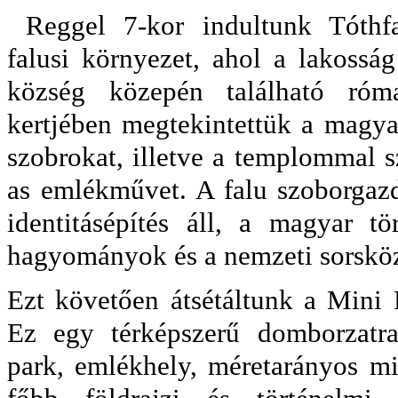
Reggel 7-kor indultunk Tóthfa
falusi környezet, ahol a lakossá
község közepén található róm
kertjében megtekintettük a magyar
szobrokat, illetve a templommal 
as emlékművet. A falu szoborgaz
identitásépítés áll, a magyar tö
hagyományok és a nemzeti sorsköz
Ezt követően átsétáltunk a Mini
Ez egy térképszerű domborzatra
park, emlékhely, méretarányos mi