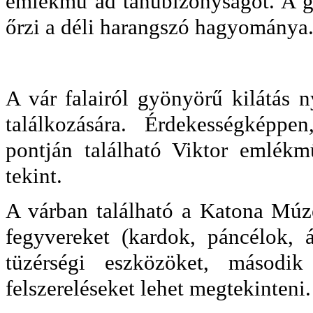
emlékmű ad tanúbizonyságot. A 
őrzi a déli harangszó hagyománya
A vár falairól gyönyörű kilátás 
találkozására. Érdekességképp
pontján található Viktor emlék
tekint.
A várban található a Katona Múz
fegyvereket (kardok, páncélok, 
tüzérségi eszközöket, második
felszereléseket lehet megtekinteni.