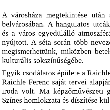
A városháza megtekintése után 
belvárosában. A hangulatos utcák
és a város egyedülálló atmoszfé
nyújtott. A séta során több neveze
megismerhettünk, miközben betek
kulturális sokszínűségébe.
Egyik csodálatos épülete a Raichl
Raichle Ferenc saját tervei alapjá
iroda volt. Ma képzőművészeti 
Színes homlokzata és díszítése kü