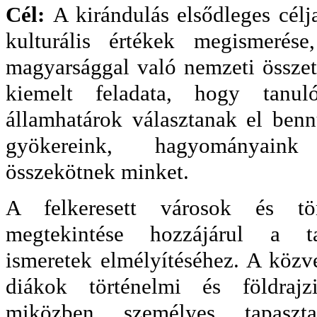
Cél:
A kirándulás elsődleges célj
kulturális értékek megismerés
magyarsággal való nemzeti összeta
kiemelt feladata, hogy tanuló
államhatárok választanak el benn
gyökereink, hagyományain
összekötnek minket.
A felkeresett városok és tö
megtekintése hozzájárul a t
ismeretek elmélyítéséhez. A közv
diákok történelmi és földrajz
miközben személyes tapaszta