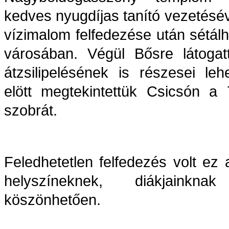
kedves nyugdíjas tanító vezetésév
vízimalom felfedezése után sétál
városában. Végül Bősre látogat
átzsilipelésének is részesei le
elött megtekintettük Csicsón a 
szobrát.
Feledhetetlen felfedezés volt e
helyszíneknek, diákjainkn
köszönhetően.