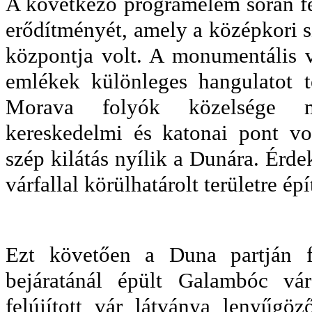
A következő programelem során fe
erődítményét, amely a középkori s
központja volt. A monumentális v
emlékek különleges hangulatot 
Morava folyók közelsége mi
kereskedelmi és katonai pont vol
szép kilátás nyílik a Dunára. Érd
várfallal körülhatárolt területre épí
Ezt követően a Duna partján f
bejáratánál épült Galambóc vá
felújított vár látványa lenyűgöz