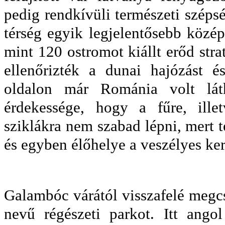
pedig rendkívüli természeti szépsé
térség egyik legjelentősebb közé
mint 120 ostromot kiállt erőd strat
ellenőrizték a dunai hajózást é
oldalon már Románia volt lát
érdekessége, hogy a fűre, ille
sziklákra nem szabad lépni, mert 
és egyben élőhelye a veszélyes ker
Galambóc várától visszafelé megc
nevű régészeti parkot. Itt ang