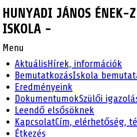
HUNYADI JÁNOS ÉNEK-Z
ISKOLA -
Menu
Aktuális
Hírek, információk
Bemutatkozás
Iskola bemutat
Eredményeink
Dokumentumok
Szülői igazolá
Leendő elsősöknek
Kapcsolat
Cím, elérhetőség, t
Étkezés