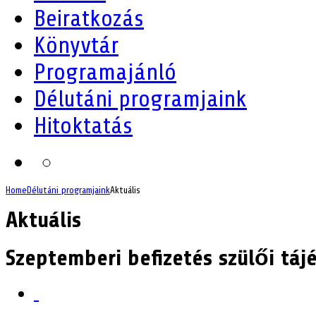
Beiratkozás
Könyvtár
Programajánló
Délutáni programjaink
Hitoktatás
Home
Délutáni programjaink
Aktuális
Aktuális
Szeptemberi befizetés szülői táj