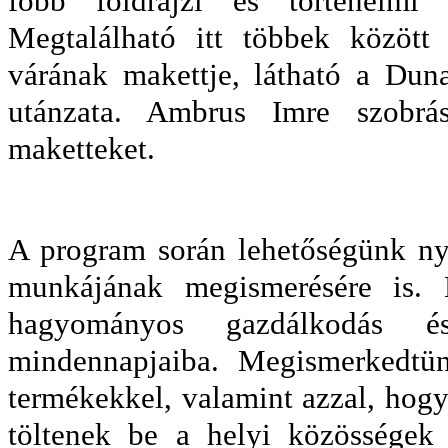
főbb földrajzi és történelmi 
Megtalálható itt többek közöt
várának makettje, látható a Dun
utánzata. Ambrus Imre szobrás
maketteket.
A program során lehetőségünk nyí
munkájának megismerésére is. 
hagyományos gazdálkodás és é
mindennapjaiba. Megismerkedtün
termékekkel, valamint azzal, hogy
töltenek be a helyi közösségek