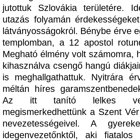
jutottuk Szlovákia területére.
utazás folyamán érdekességeket
látványosságokról. Bénybe érve e
templomban, a 12 apostol rotun
Megható élmény volt számomra, ho
kihasználva csengő hangú diákjai
is meghallgathattuk. Nyitrára é
méltán híres garamszentbenede
Az itt tanító lelkes vez
megismerkedhettünk a Szent Vér
nevezetességeivel. A gyerek
idegenvezetőnktől, aki fiatalos 