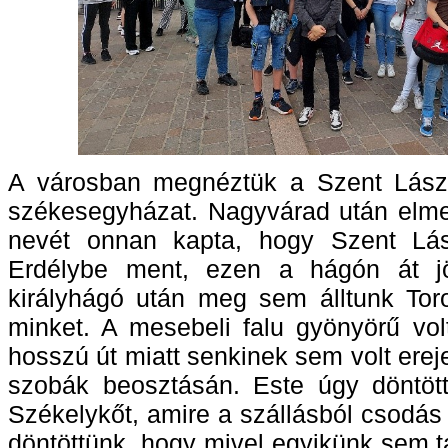
A városban megnéztük a Szent László
székesegyházat. Nagyvárad után elme
nevét onnan kapta, hogy Szent Lás
Erdélybe ment, ezen a hágón át jö
királyhágó után meg sem álltunk Toro
minket. A mesebeli falu gyönyörű vo
hosszú út miatt senkinek sem volt erej
szobák beosztásán. Este úgy döntöt
Székelykőt, amire a szállásból csodás
döntöttünk, hogy mivel egyikünk sem 