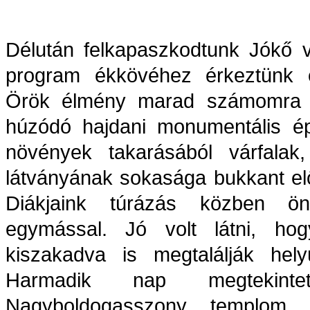
Délután felkapaszkodtunk Jókő v
program ékkövéhez érkeztünk e
Örök élmény marad számomra 
húzódó hajdani monumentális ép
növények takarásából várfalak,
látványának sokasága bukkant elő
Diákjaink túrázás közben önf
egymással. Jó volt látni, hogy
kiszakadva is megtalálják hel
Harmadik nap megtekint
Nagyboldogasszony templom n