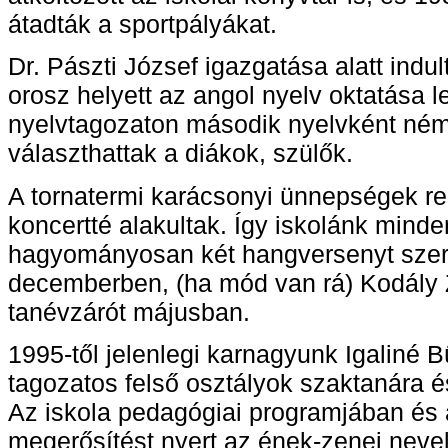
átadták a sportpályákat.
Dr. Pászti József igazgatása alatt indul
orosz helyett az angol nyelv oktatása le
nyelvtagozaton második nyelvként néme
választhattak a diákok, szülők.
A tornatermi karácsonyi ünnepségek r
koncertté alakultak. Így iskolánk mind
hagyományosan két hangversenyt szer
decemberben, (ha mód van rá) Kodály 
tanévzárót májusban.
1995-től jelenlegi karnagyunk Igaliné Bü
tagozatos felső osztályok szaktanára é
Az iskola pedagógiai programjában és 
megerősítést nyert az ének-zenei nevelé