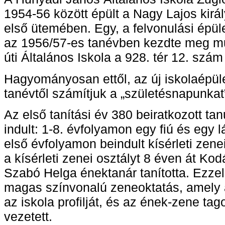
1954-56 között épült a Nagy Lajos királ
első ütemében. Egy, a felvonulási épüle
az 1956/57-es tanévben kezdte meg m
úti Általános Iskola a 928. tér 12. szám 
Hagyományosan ettől, az új iskolaépül
tanévtől számítjuk a „születésnapunkat
Az első tanítási év 380 beiratkozott tan
indult: 1-8. évfolyamon egy fiú és egy l
első évfolyamon beindult kísérleti zenei
a kísérleti zenei osztályt 8 éven át Ko
Szabó Helga énektanár tanította. Ezzel
magas színvonalú zeneoktatás, amely
az iskola profilját, és az ének-zene t
vezetett.