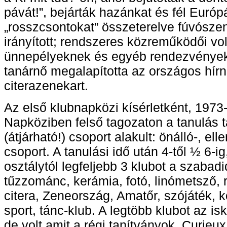
pávát!”, bejárták hazánkat és fél Európá
„rosszcsontokat” összeterelve fúvószen
irányított; rendszeres közreműködői vol
ünnepélyeknek és egyéb rendezvényeke
tanárnő megalapította az országos hírn
citerazenekart.
Az első klubnapközi kísérletként, 1973
Napköziben felső tagozaton a tanulás
(átjárható!) csoport alakult: önálló-, ell
csoport. A tanulási idő után 4-től ½ 6-i
osztálytól legfeljebb 3 klubot a szabadi
tűzzománc, kerámia, fotó, linómetsző, 
citera, Zeneország, Amatőr, szójáték, k
sport, tánc-klub. A legtöbb klubot az is
de volt amit a régi tanítványok. Curieu