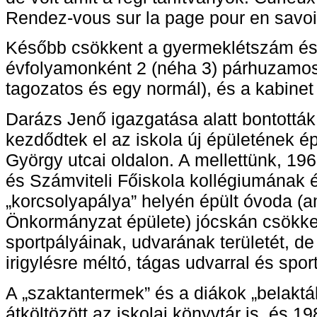
Rendez-vous sur la page pour en savoir
Később csökkent a gyermeklétszám és 
évfolyamonként 2 (néha 3) párhuzamos
tagozatos és egy normál), és a kabinet
Darázs Jenő igazgatása alatt bontották 
kezdődtek el az iskola új épületének é
György utcai oldalon. A mellettünk, 19
és Számviteli Főiskola kollégiumának é
„korcsolyapálya” helyén épült óvoda (
Önkormányzat épülete) jócskán csökken
sportpályáinak, udvarának területét, de
irigylésre méltó, tágas udvarral és spor
A „szaktantermek” és a diákok „belaktá
átköltözött az iskolai könyvtár is, és