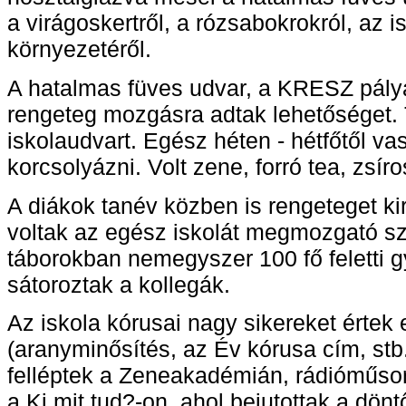
a virágoskertről, a rózsabokrokról, az i
környezetéről.
A hatalmas füves udvar, a KRESZ pálya
rengeteg mozgásra adtak lehetőséget. T
iskolaudvart. Egész héten - hétfőtől vas
korcsolyázni. Volt zene, forró tea, zsír
A diákok tanév közben is rengeteget ki
voltak az egész iskolát megmozgató s
táborokban nemegyszer 100 fő feletti 
sátoroztak a kollegák.
Az iskola kórusai nagy sikereket értek
(aranyminősítés, az Év kórusa cím, stb
felléptek a Zeneakadémián, rádióműsor
a Ki mit tud?-on, ahol bejutottak a dön