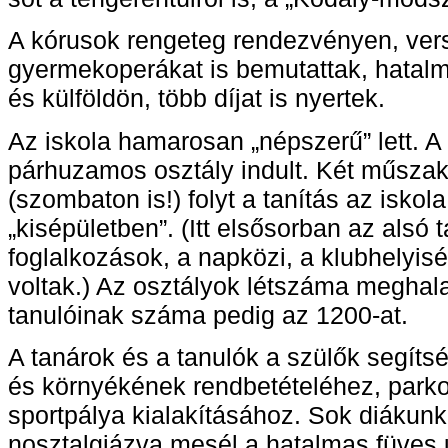
A kórusok rengeteg rendezvényen, ver
gyermekoperákat is bemutattak, hatalma
és külföldön, több díjat is nyertek.
Az iskola hamarosan „népszerű” lett. 
párhuzamos osztály indult. Két műszakb
(szombaton is!) folyt a tanítás az iskol
„kisépületben”. (Itt elsősorban az alsó 
foglalkozások, a napközi, a klubhelyis
voltak.) Az osztályok létszáma meghalad
tanulóinak száma pedig az 1200-at.
A tanárok és a tanulók a szülők segítsé
és környékének rendbetételéhez, parko
sportpálya kialakításához. Sok diákunk
nosztalgiázva mesél a hatalmas füves u