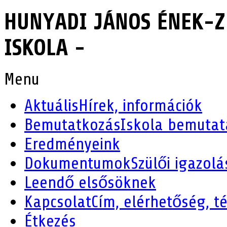
HUNYADI JÁNOS ÉNEK-Z
ISKOLA -
Menu
Aktuális
Hírek, információk
Bemutatkozás
Iskola bemutat
Eredményeink
Dokumentumok
Szülői igazolá
Leendő elsősöknek
Kapcsolat
Cím, elérhetőség, t
Étkezés