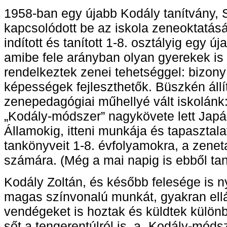
1958-ban egy újabb Kodály tanítvány, 
kapcsolódott be az iskola zeneoktatás
indított és tanított 1-8. osztályig egy úja
amibe fele arányban olyan gyerekek is
rendelkeztek zenei tehetséggel: bizony
képességek fejleszthetők. Büszkén állí
zenepedagógiai műhellyé vált iskolánk
„Kodály-módszer” nagykövete lett Japá
Államokig, itteni munkája és tapasztala
tankönyveit 1-8. évfolyamokra, a zene
számára. (Még a mai napig is ebből tan
Kodály Zoltán, és később felesége is ny
magas színvonalú munkát, gyakran ellá
vendégeket is hoztak és küldtek külön
sőt a tengerentúlról is, a „Kodály-mód